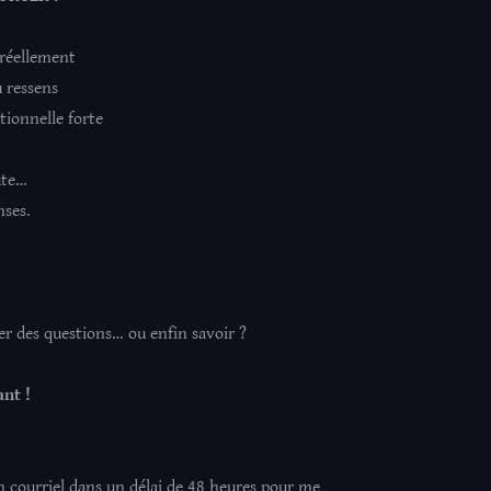
 réellement
 ressens
tionnelle forte
ute…
nses.
r des questions… ou enfin savoir ?
nt !
n courriel dans un délai de 48 heures pour me