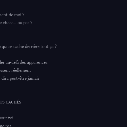
iment de moi ?
ue chose… ou pas ?
 qui se cache derrière tout ça ?
ler au-delà des apparences.
essent réellement
 dira peut-être jamais
TS CACHÉS
pour toi
ime pas