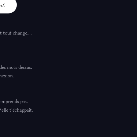
nt
eut tout change….
 des mots dessus.
nexion.
omprends pas.
elle t’échappait.