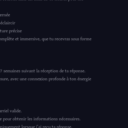
cernée
claircir
cture précise
 complète et immersive, que tu recevras sous forme
 7 semaines suivant la réception de ta réponse.
esure, avec une connexion profonde à ton énergie
rriel valide.
e pour obtenir les informations nécessaires.
uniquement lorsque j’ai reçu ta réponse.